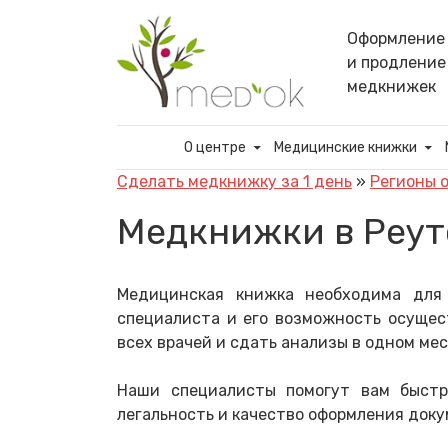
Skip
to
Оформление
content
и продление
медкнижек
О центре
Медицинские книжки
Сделать медкнижку за 1 день
»
Регионы 
Медкнижки в Реут
Медицинская книжка необходима для
специалиста и его возможность осущес
всех врачей и сдать анализы в одном ме
Наши специалисты помогут вам быстр
легальность и качество оформления доку