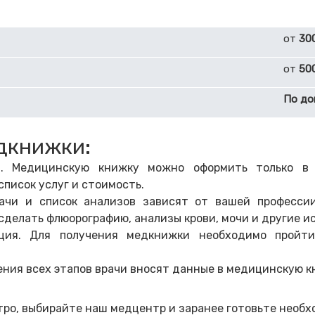
от
30
от
50
По до
дкнижки:
а. Медицинскую книжку можно оформить только в 
писок услуг и стоимость.
ачи и список анализов зависят от вашей профессии
 сделать флюорографию, анализы крови, мочи и другие и
ация. Для получения медкнижки необходимо пройти
ния всех этапов врачи вносят данные в медицинскую кн
тро, выбирайте наш медцентр и заранее готовьте необ