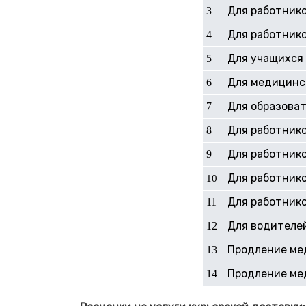
Для работнико
3
Для работник
4
Для учащихся 
5
Для медицинс
6
Для образоват
7
Для работнико
8
Для работник
9
Для работнико
10
Для работнико
11
Для водителей
12
Продление ме
13
Продление ме
14