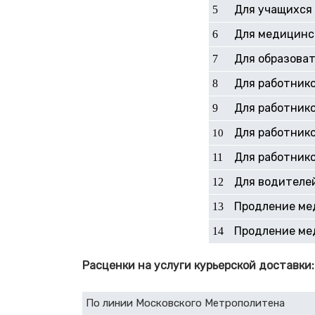
Для учащихся 
5
Для медицинс
6
Для образоват
7
Для работнико
8
Для работник
9
Для работнико
10
Для работнико
11
Для водителей
12
Продление ме
13
Продление ме
14
Расценки на услуги курьерской доставки:
По линии Московского Метрополитена