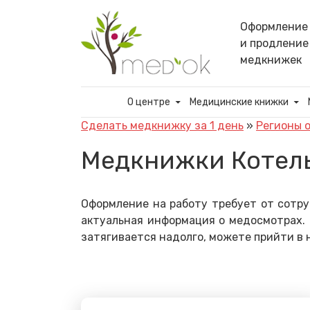
Skip
to
Оформление
content
и продление
медкнижек
О центре
Медицинские книжки
Сделать медкнижку за 1 день
»
Регионы 
Медкнижки Котел
Оформление на работу требует от сотру
актуальная информация о медосмотрах. 
затягивается надолго, можете прийти в 