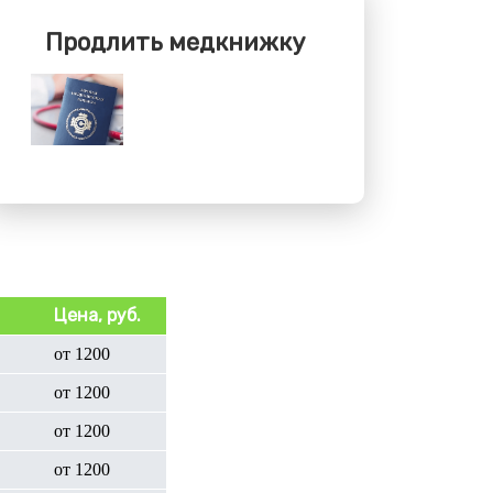
Продлить медкнижку
Цена, руб.
от 1200
от 1200
от 1200
от 1200