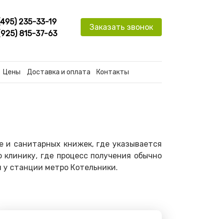
(495) 235-33-19
Заказать звонок
(925) 815-37-63
Цены
Доставка и оплата
Контакты
е и санитарных книжек, где указывается
 клинику, где процесс получения обычно
и у станции метро Котельники.