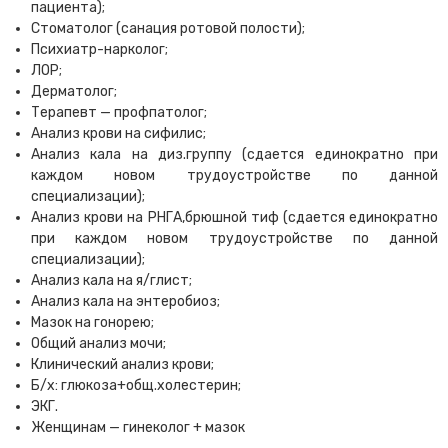
пациента);
Стоматолог (санация ротовой полости);
Психиатр-нарколог;
ЛОР;
Дерматолог;
Терапевт — профпатолог;
Анализ крови на сифилис;
Анализ кала на диз.группу (сдается единократно при
каждом новом трудоустройстве по данной
специализации);
Анализ крови на РНГА,брюшной тиф (сдается единократно
при каждом новом трудоустройстве по данной
специализации);
Анализ кала на я/глист;
Анализ кала на энтеробиоз;
Мазок на гонорею;
Общий анализ мочи;
Клинический анализ крови;
Б/х: глюкоза+общ.холестерин;
ЭКГ.
Женщинам — гинеколог + мазок