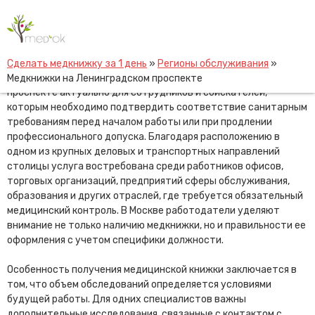
Skip
Медкнижки на Ленинградском
to
проспекте
content
Сделать медкнижку за 1 день
»
Регионы обслуживания
»
Оформление медицинской книжки на Ленинградском
Медкнижки на Ленинградском проспекте
проспекте актуально для сотрудников и соискателей,
которым необходимо подтвердить соответствие санитарным
требованиям перед началом работы или при продлении
профессионального допуска. Благодаря расположению в
одном из крупных деловых и транспортных направлений
столицы услуга востребована среди работников офисов,
торговых организаций, предприятий сферы обслуживания,
образования и других отраслей, где требуется обязательный
медицинский контроль. В Москве работодатели уделяют
внимание не только наличию медкнижки, но и правильности ее
оформления с учетом специфики должности.
Особенность получения медицинской книжки заключается в
том, что объем обследований определяется условиями
будущей работы. Для одних специалистов важны
дополнительные исследования, связанные с контактом с