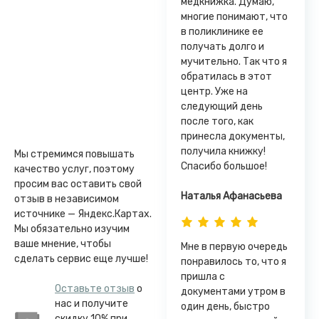
медкнижка. Думаю,
многие понимают, что
в поликлинике ее
получать долго и
мучительно. Так что я
обратилась в этот
центр. Уже на
следующий день
после того, как
принесла документы,
получила книжку!
Мы стремимся повышать
Спасибо большое!
качество услуг, поэтому
просим вас оставить свой
Наталья Афанасьева
отзыв в независимом
источнике — Яндекс.Картах.
Мы обязательно изучим
ваше мнение, чтобы
Мне в первую очередь
сделать сервис еще лучше!
понравилось то, что я
пришла с
Оставьте отзыв
о
документами утром в
нас и получите
один день, быстро
скидку 10% при