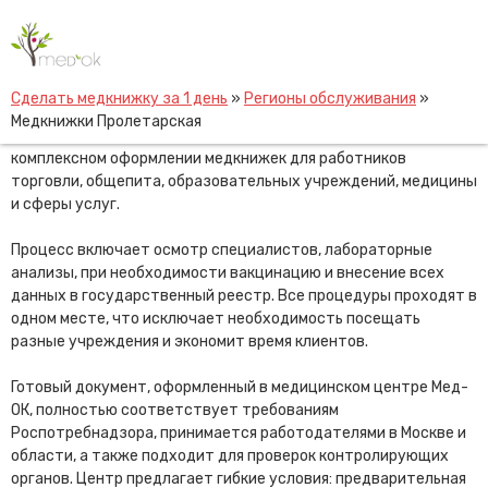
Skip
Медкнижки Пролетарская
to
content
Для жителей района Пролетарская В Москве оформление
Сделать медкнижку за 1 день
»
Регионы обслуживания
»
медицинской книжки доступно официально и удобно через
Медкнижки Пролетарская
медицинский центр Мед-ОК. Центр специализируется на
комплексном оформлении медкнижек для работников
торговли, общепита, образовательных учреждений, медицины
и сферы услуг.
Процесс включает осмотр специалистов, лабораторные
анализы, при необходимости вакцинацию и внесение всех
данных в государственный реестр. Все процедуры проходят в
одном месте, что исключает необходимость посещать
разные учреждения и экономит время клиентов.
Готовый документ, оформленный в медицинском центре Мед-
ОК, полностью соответствует требованиям
Роспотребнадзора, принимается работодателями в Москве и
области, а также подходит для проверок контролирующих
органов. Центр предлагает гибкие условия: предварительная