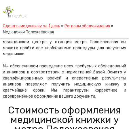
Skip
Медкнижки Полежаевская
to
content
Оформление медицинской книжки является обязательным
Сделать медкнижку за 1 день
»
Регионы обслуживания
»
требованием российского законодательства для работников
Медкнижки Полежаевская
общественного питания, медицины и образования. В нашем
медицинском центре у станции метро Полежаевская вы
можете пройти все необходимые процедуры для получения
медкнижки.
Мы обеспечиваем проведение всех требуемых обследований
и анализов в соответствии с нормативной базой. Осмотр у
квалифицированных врачей и оперативные результаты
анализов позволяют получить медицинскую книжку в
кратчайшие сроки. Мы гарантируем корректное и
своевременное оформление вашего документа.
Стоимость оформления
медицинской книжки у