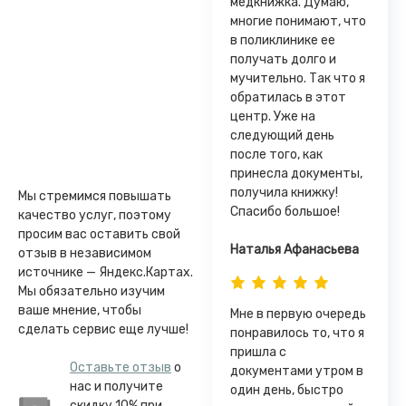
медкнижка. Думаю,
многие понимают, что
в поликлинике ее
получать долго и
мучительно. Так что я
обратилась в этот
центр. Уже на
следующий день
после того, как
принесла документы,
получила книжку!
Мы стремимся повышать
Спасибо большое!
качество услуг, поэтому
просим вас оставить свой
Наталья Афанасьева
отзыв в независимом
источнике — Яндекс.Картах.
Мы обязательно изучим
ваше мнение, чтобы
Мне в первую очередь
сделать сервис еще лучше!
понравилось то, что я
пришла с
Оставьте отзыв
о
документами утром в
нас и получите
один день, быстро
скидку 10% при