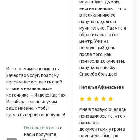
медкнижка. Думаю,
многие понимают, что
в поликлинике ее
получать долго и
мучительно. Так что я
обратилась в этот
центр. Уже на
следующий день
после того, как
принесла документы,
получила книжку!
Мы стремимся повышать
Спасибо большое!
качество услуг, поэтому
просим вас оставить свой
Наталья Афанасьева
отзыв в независимом
источнике — Яндекс.Картах.
Мы обязательно изучим
ваше мнение, чтобы
Мне в первую очередь
сделать сервис еще лучше!
понравилось то, что я
пришла с
Оставьте отзыв
о
документами утром в
нас и получите
один день, быстро