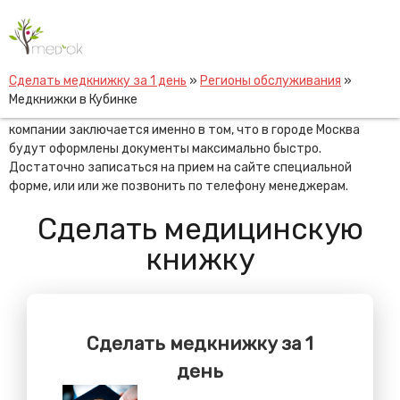
Skip
Медкнижки в Кубинке
to
content
Медкнижки в Кубинке оформить не составит труда,
Сделать медкнижку за 1 день
»
Регионы обслуживания
»
достаточно обратиться к профессионалам, которые готовы
Медкнижки в Кубинке
оказать услугу максимально быстро. Выгода обращения в
компании заключается именно в том, что в городе Москва
будут оформлены документы максимально быстро.
Достаточно записаться на прием на сайте специальной
форме, или или же позвонить по телефону менеджерам.
Сделать медицинскую
книжку
Сделать медкнижку за 1
день