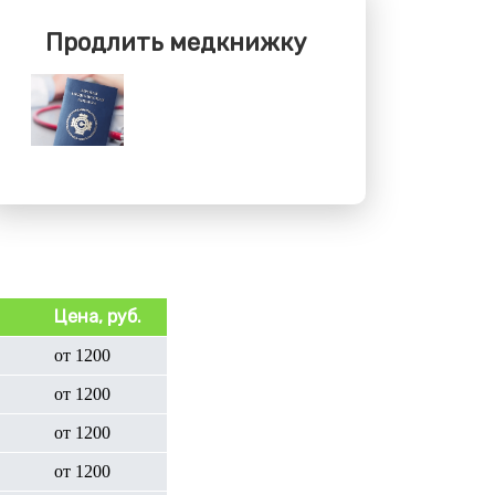
Продлить медкнижку
Цена, руб.
от 1200
от 1200
от 1200
от 1200