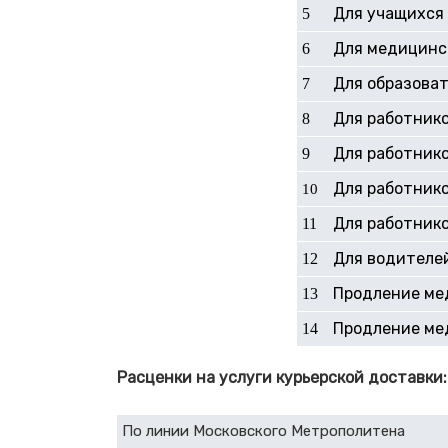
Для учащихся 
5
Для медицинс
6
Для образоват
7
Для работнико
8
Для работник
9
Для работнико
10
Для работнико
11
Для водителей
12
Продление ме
13
Продление ме
14
Расценки на услуги курьерской доставки:
По линии Московского Метрополитена