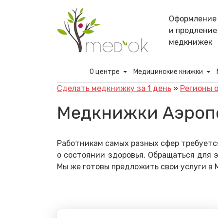
Skip
to
Оформление
content
и продление
медкнижек
О центре
Медицинские книжки
Сделать медкнижку за 1 день
»
Регионы 
Медкнижки Аэроп
Работникам самых разных сфер требуетс
о состоянии здоровья. Обращаться для 
Мы же готовы предложить свои услуги в 